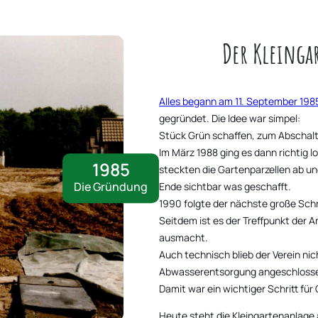
Der Kleing
Alles begann am 11. September 198
gegründet. Die Idee war simpel:
Stück Grün schaffen, zum Abschal
Im März 1988 ging es dann richtig l
1985
steckten die Gartenparzellen ab un
Die Gründung
Ende sichtbar was geschafft.
1990 folgte der nächste große Schr
Seitdem ist es der Treffpunkt der 
ausmacht.
Auch technisch blieb der Verein ni
Abwasserentsorgung angeschloss
Damit war ein wichtiger Schritt f
Heute steht die Kleingartenanlage