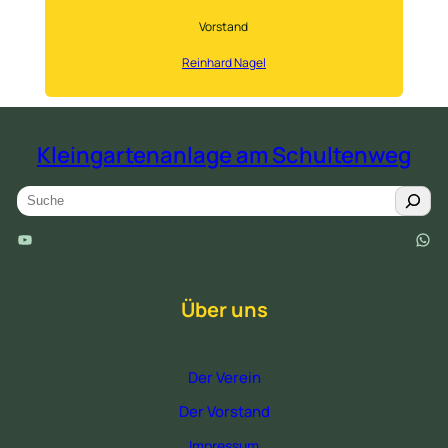
Vorstand
Reinhard Nagel
Kleingartenanlage am Schultenweg
S
e
YouTube
WhatsApp
a
r
c
Über uns
h
Der Verein
Der Vorstand
Impressum