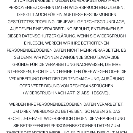
SITUATION ERGEBEN, GEGEN DIE VERARBEITUNG IHRER
PERSONENBEZOGENEN DATEN WIDERSPRUCH EINZULEGEN;
DIES GILT AUCH FÜR EIN AUF DIESE BESTIMMUNGEN
GESTÜTZTES PROFILING. DIE JEWEILIGE RECHTSGRUNDLAGE,
AUF DENEN EINE VERARBEITUNG BERUHT, ENTNEHMEN SIE
DIESER DATENSCHUTZERKLÄRUNG. WENN SIE WIDERSPRUCH
EINLEGEN, WERDEN WIR IHRE BETROFFENEN
PERSONENBEZOGENEN DATEN NICHT MEHR VERARBEITEN, ES
SEI DENN, WIR KÖNNEN ZWINGENDE SCHUTZWÜRDIGE
GRÜNDE FÜR DIE VERARBEITUNG NACHWEISEN, DIE IHRE
INTERESSEN, RECHTE UND FREIHEITEN ÜBERWIEGEN ODER DIE
VERARBEITUNG DIENT DER GELTENDMACHUNG, AUSÜBUNG
ODER VERTEIDIGUNG VON RECHTSANSPRÜCHEN
(WIDERSPRUCH NACH ART. 21 ABS. 1 DSGVO).
WERDEN IHRE PERSONENBEZOGENEN DATEN VERARBEITET,
UM DIREKTWERBUNG ZU BETREIBEN, SO HABEN SIE DAS
RECHT, JEDERZEIT WIDERSPRUCH GEGEN DIE VERARBEITUNG
SIE BETREFFENDER PERSONENBEZOGENER DATEN ZUM
ZWECKE DERARTIGER WERBUNG EINZULEGEN; DIES GILT AUCH