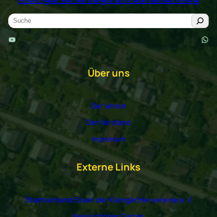
S
e
YouTube
WhatsApp
a
r
c
Über uns
h
Der Verein
Der Vorstand
Impressum
Externe Links
Stadtverband Essen der Kleingärtnervereine e. V
Mein schöner Garten