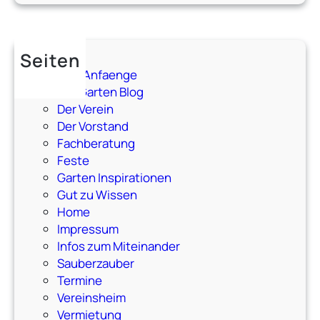
i
e
G
r
Seiten
i
80erAnfaenge
l
Der Garten Blog
l
Der Verein
s
Der Vorstand
a
Fachberatung
i
Feste
s
Garten Inspirationen
o
Gut zu Wissen
n
Home
e
Impressum
r
Infos zum Miteinander
ö
Sauberzauber
f
Termine
f
Vereinsheim
n
Vermietung