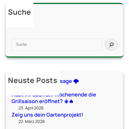
r
Suche
a
u
c
h
a
S
m
e
W
a
o
r
c
c
h
h
Neuste Posts
Katastrophe mit Ansage 🌩️
e
n
16. Mai 2026
Habt ihr auch am Wochenende die
e
Grillsaison eröffnet? ☀️🔥
n
23. April 2026
d
Zeig uns dein Gartenprojekt!
e
22. März 2026
d