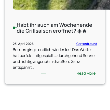
Habt ihr auch am Wochenende
die Grillsaison eröffnet? ☀️🔥
Gartenfreund
23. April 2026
Bei uns ging’s endlich wieder los! Das Wetter
hat perfekt mitgespielt … durchgehend Sonne
und richtig angenehm draußen. Ganz
entspannt…
:
Read More
H
a
b
t
i
h