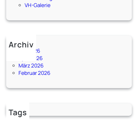
e
VH-Galerie
t
?
☀️
🔥
Archiv
Mai 2026
April 2026
März 2026
Februar 2026
Tags